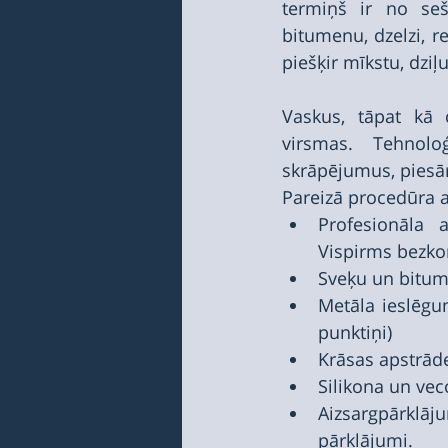
termiņš ir no se
bitumenu, dzelzi, r
piešķir mīkstu, dzi
Vaskus, tāpat kā c
virsmas. Tehnoloģ
skrāpējumus, piesā
Pareizā procedūra a
Profesionāla a
Vispirms bezko
Sveķu un bitu
Metāla ieslēgu
punktiņi)
Krāsas apstrāde
Silikona un ve
Aizsargpārklāj
pārklājumi.