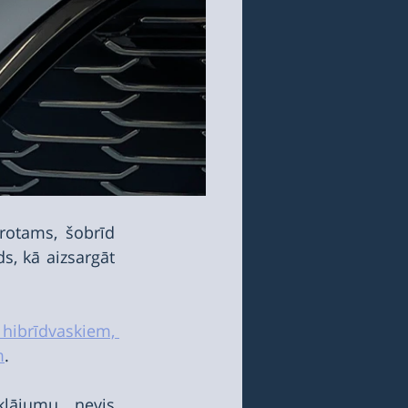
rotams, šobrīd 
s, kā aizsargāt 
ibrīdvaskiem, 
m
.
klājumu, nevis 