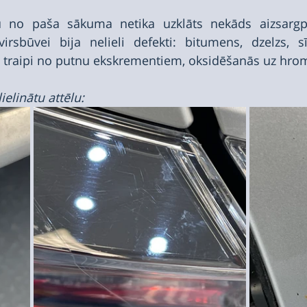
 no paša sākuma netika uzklāts nekāds aizsargpā
virsbūvei bija nelieli defekti: bitumens, dzelzs, sī
i traipi no putnu ekskrementiem, oksidēšanās uz hro
lielinātu attēlu: