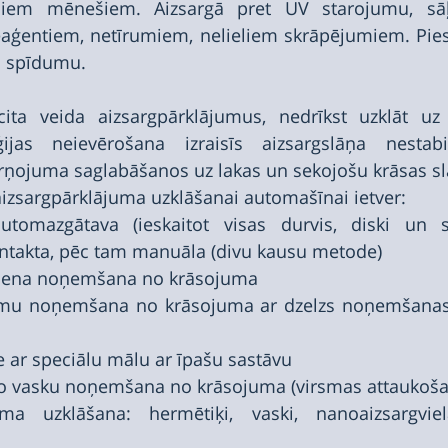
šiem mēnešiem. Aizsargā pret UV starojumu, sāļ
eaģentiem, netīrumiem, nelieliem skrāpējumiem. Pies
ļu spīdumu.
ita veida aizsargpārklājumus, nedrīkst uzklāt uz 
ijas neievērošana izraisīs aizsargslāņa nestabili
rņojuma saglabāšanos uz lakas un sekojošu krāsas s
izsargpārklājuma uzklāšanai automašīnai ietver:
utomazgātava (ieskaitot visas durvis, diski un sp
ntakta, pēc tam manuāla (divu kausu metode)
mena noņemšana no krāsojuma
mu noņemšana no krāsojuma ar dzelzs noņemšanas lī
 ar speciālu mālu ar īpašu sastāvu
co vasku noņemšana no krāsojuma (virsmas attaukoša
uma uzklāšana: hermētiķi, vaski, nanoaizsargviel