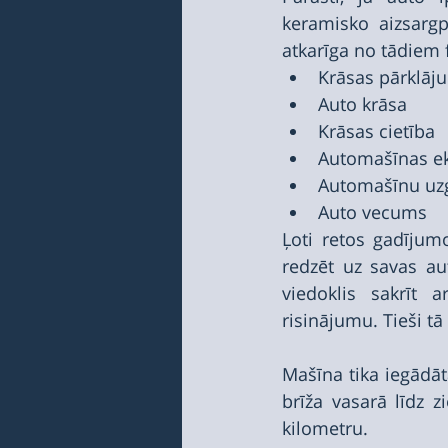
keramisko aizsargp
atkarīga no tādiem 
Krāsas pārklāju
Auto krāsa
Krāsas cietība
Automašīnas ek
Automašīnu uz
Auto vecums
Ļoti retos gadījum
redzēt uz savas au
viedoklis sakrīt 
risinājumu. Tieši tā
Mašīna tika iegādāt
brīža vasarā līdz z
kilometru.