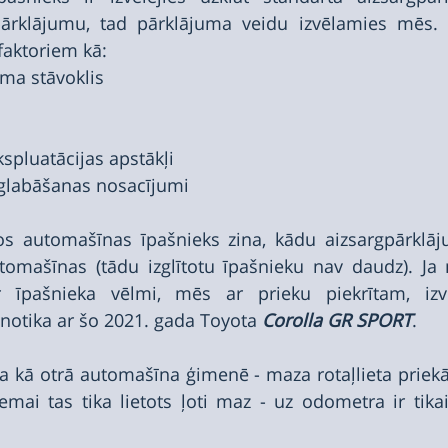
ārklājumu, tad pārklājuma veidu izvēlamies mēs. M
faktoriem kā:
ma stāvoklis
spluatācijas apstākļi
glabāšanas nosacījumi
os automašīnas īpašnieks zina, kādu aizsargpārklāj
tomašīnas (tādu izglītotu īpašnieku nav daudz). Ja
ar īpašnieka vēlmi, mēs ar prieku piekrītam, izvē
 notika ar šo 2021. gada Toyota 
Corolla GR SPORT
.
a kā otrā automašīna ģimenē - maza rotaļlieta priek
iemai tas tika lietots ļoti maz - uz odometra ir tikai