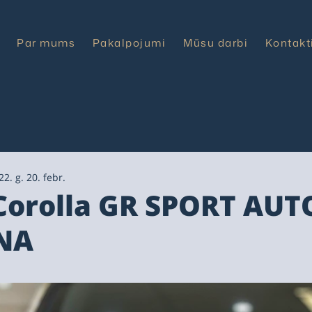
Par mums
Pakalpojumi
Mūsu darbi
Kontakt
22. g. 20. febr.
Corolla GR SPORT AUT
NA