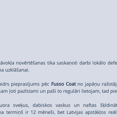
vokļa novērtēšanas tika saskaņoti darbi lokālo defe
a uzklāšanai.
aidrs pieprasījums pēc 
Fusso Coat
 no japāņu ražotāj
am ļoti pazīstami un paši to regulāri lietojam, tad pie
luora sveķus, dabiskos vaskus un naftas šķīdinātā
a termiņš ir 12 mēneši, bet Latvijas apstākļos reāl