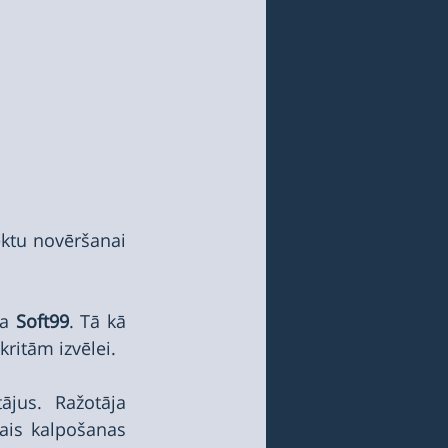
ktu novēršanai 
a 
Soft99
. Tā kā 
kritām izvēlei.
jus. Ražotāja 
ais kalpošanas 