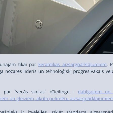
unājām tikai par 
keramikas aizsargpārklājumiem
. P
ga nozares līderis un tehnoloģiski progresīvākais veid
 par "vecās skolas" dīteilingu - 
dabīgajiem un h
tiem un gleiziem, akrila polimēru aizsargpārklājumie
pašnieks ir izvēlējies uzklāt standarta aizsargpār