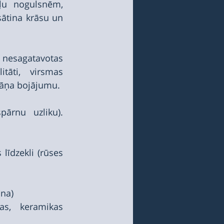
u nogulsnēm, 
ātina krāsu un 
nesagatavotas 
tāti, virsmas 
lāņa bojājumu.
ārnu uzliku). 
dzekli (rūses 
na)
as, keramikas 