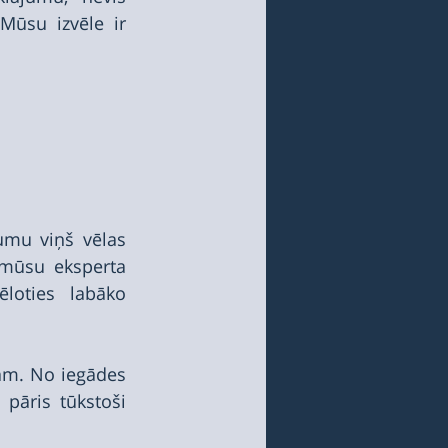
ūsu izvēle ir 
umu viņš vēlas 
 mūsu eksperta 
loties labāko 
ām. No iegādes 
 pāris tūkstoši 