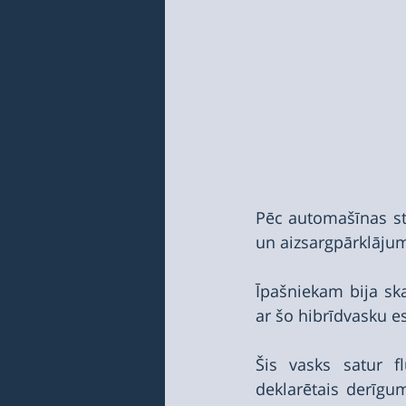
Pēc automašīnas stā
un aizsargpārklājum
Īpašniekam bija sk
ar šo hibrīdvasku es
Šis vasks satur f
deklarētais derīgum