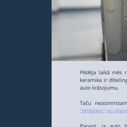
Pēdēja laikā mēs r
keramika ir dīteilin
auto krāsojumu.
Taču neaizmirstam
"pīrāgiem" no sīlan
Parasti, ja auto ī