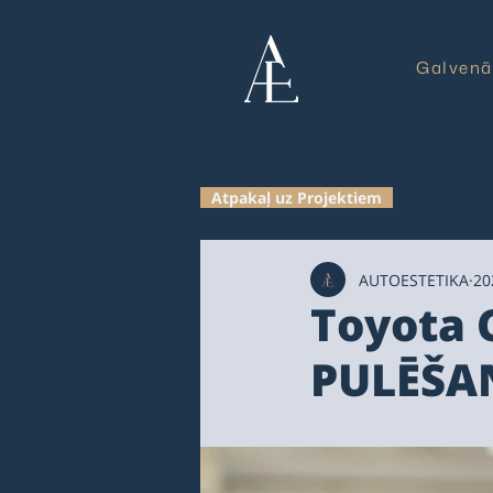
Galvenā
Atpakaļ uz Projektiem
AUTOESTETIKA
20
Toyota 
PULĒŠA