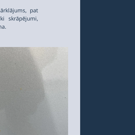
rklājums, pat 
ki skrāpējumi, 
ma.