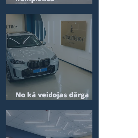
sagatavošana
pirmajiem
ekspluatācijas gadiem
No kā veidojas dārga
automobiļa sajūta