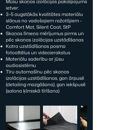
Mūsu skaņas izolācijas pakalpojums
ietver:
3–5 augstākās kvalitātes materiālu
slāņus no vadošajiem ražotājiem -
Comfort Mat, Silent Coat, StP
Skaņas līmeņa mērījumus pirms un
pēc skaņas izolācijas uzstādīšanas
Katra uzstādīšanas posma
fotoattēlus un videoierakstus
Materiālu saderību ar jūsu
audiosistēmu
Tīru automašīnu pēc skaņas
izolācijas uzstādīšanas, gan ārpusē
(detailing mazgāšana), gan iekšpusē
(salona ķīmiskā tīrīšana)