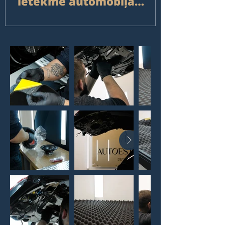
ietekmē automobiļa
izskatu ilgtermiņā