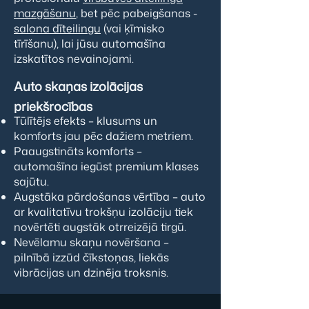
mazgāšanu
, bet pēc pabeigšanas -
salona dīteilingu
(vai ķīmisko
tīrīšanu), lai jūsu automašīna
izskatītos nevainojami.
Auto skaņas izolācijas
priekšrocības​​
Tūlītējs efekts – klusums un
komforts jau pēc dažiem metriem.
Paaugstināts komforts –
automašīna iegūst premium klases
sajūtu.
Augstāka pārdošanas vērtība – auto
ar kvalitatīvu trokšņu izolāciju tiek
novērtēti augstāk otrreizējā tirgū.
Nevēlamu skaņu novēršana –
pilnībā izzūd čīkstoņas, liekās
vibrācijas un dzinēja troksnis.