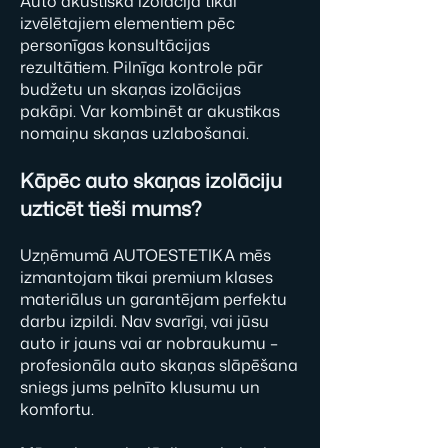
Auto akustiskā izolācija tikai
izvēlētajiem elementiem pēc
personīgas konsultācijas
rezultātiem. Pilnīga kontrole pār
budžetu un skaņas izolācijas
pakāpi. Var kombinēt ar akustikas
nomaiņu skaņas uzlabošanai.
Kāpēc auto skaņas izolāciju
uzticēt tieši mums?
Uzņēmumā AUTOESTETIKA mēs
izmantojam tikai premium klases
materiālus un garantējam perfektu
darbu izpildi. Nav svarīgi, vai jūsu
auto ir jauns vai ar nobraukumu –
profesionāla auto skaņas slāpēšana
sniegs jums pelnīto klusumu un
komfortu.