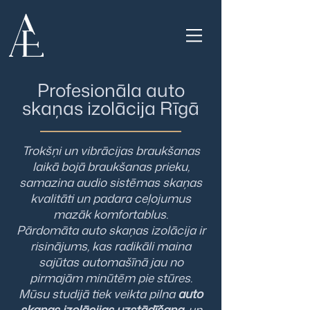
Profesionāla auto
skaņas izolācija Rīgā
Trokšņi un vibrācijas braukšanas
laikā bojā braukšanas prieku,
samazina audio sistēmas skaņas
kvalitāti un padara ceļojumus
mazāk komfortablus.
Pārdomāta auto skaņas izolācija ir
risinājums, kas radikāli maina
sajūtas automašīnā jau no
pirmajām minūtēm pie stūres.
Mūsu studijā tiek veikta pilna
auto
skaņas izolācijas uzstādīšana
, un