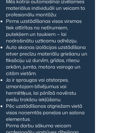
Mēs katrai automašīnai izvēlamies
materiālus individuāli un veicam to
profesionālu montāžu:
Pirms uzstādīšanas visas virsmas
tiek attīrītas no netīrumiem,
putekļiem un taukiem — lai
nodrošinātu uzticamu adhēziju.
Auto skaņas izolācijas uzstādīšana
ietver precīzu materiālu griešanu un
fiksāciju uz durvīm, grīdas, riteņu
arkām, jumta, motora vairoga un
citām vietām.
Ja ir spraugas vai atstarpes,
izmantojam blīvējumus vai
hermētiķus, lai pilnībā novērstu
svešu trokšņu iekļūšanu.
Pēc uzstādīšanas atgriežam vietā
visas noņemtās paneļas un salona
elementus.
Pirms darbu sākuma veicam
profesionālu
virsbūves dīteilinga