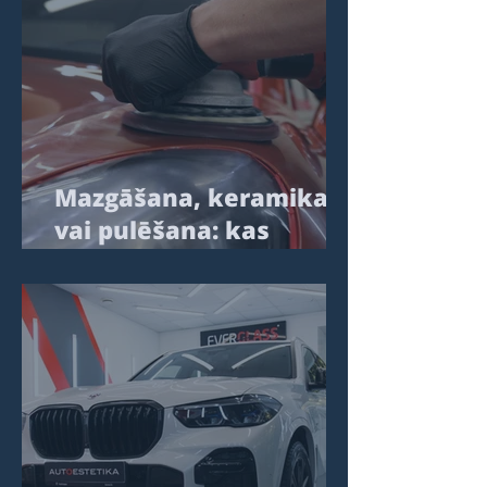
Mazgāšana, keramika
vai pulēšana: kas
patiesībā ietekmē
automobiļa izskatu
ilgtermiņā