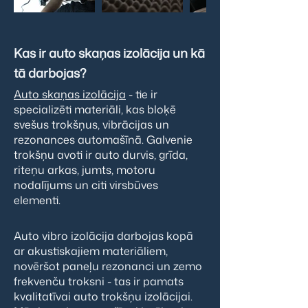
Kas ir auto skaņas izolācija un kā
tā darbojas?
Auto skaņas izolācija
- tie ir
specializēti materiāli, kas bloķē
svešus trokšņus, vibrācijas un
rezonances automašīnā. Galvenie
trokšņu avoti ir auto durvis, grīda,
riteņu arkas, jumts, motoru
nodalījums un citi virsbūves
elementi.
Auto vibro izolācija darbojas kopā
ar akustiskajiem materiāliem,
novēršot paneļu rezonanci un zemo
frekvenču troksni - tas ir pamats
kvalitatīvai auto trokšņu izolācijai.