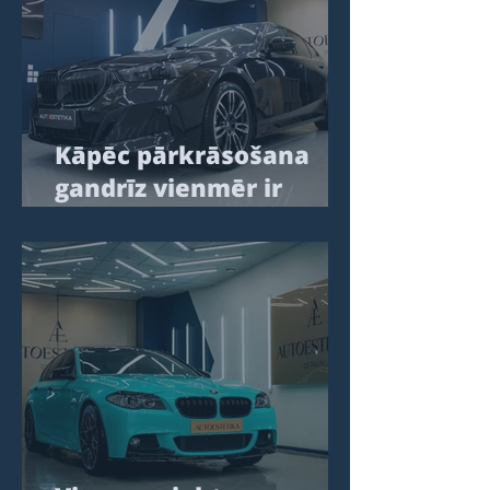
Kāpēc pārkrāsošana
gandrīz vienmēr ir
kompromiss