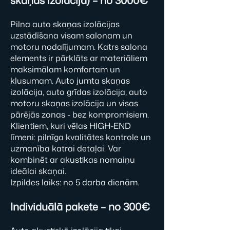
skaņas izolācija) – no 3000€
Pilna auto skaņas izolācijas
uzstādīšana visam salonam un
motoru nodalījumam. Katrs salona
elements ir pārklāts ar materiāliem
maksimālam komfortam un
klusumam. Auto jumta skaņas
izolācija, auto grīdas izolācija, auto
motoru skaņas izolācija un visas
pārējās zonas - bez kompromisiem.
Klientiem, kuri vēlas HIGH-END
līmeni: pilnīga kvalitātes kontrole un
uzmanība katrai detaļai. Var
kombinēt ar akustikas nomaiņu
ideālai skaņai.
Izpildes laiks: no 5 darba dienām.
Individuālā pakete – no 300€