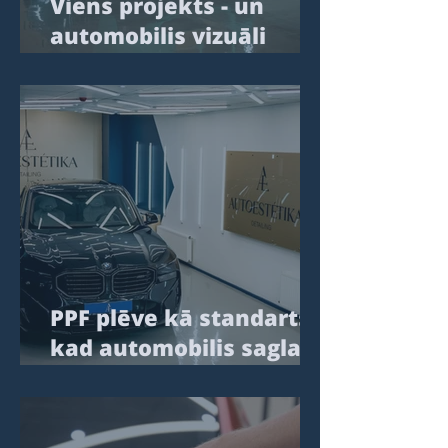
Viens projekts - un
automobilis vizuāli
kļuva par paaudzi
svaigāks
PPF plēve kā standarts:
kad automobilis saglabā
līmeni, nevis vienkārši
“paliek kā ir”