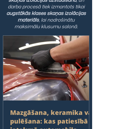
darba procesā tiek izmantots tikai
augstākās klases skaņas izolācijas
materiāls
, lai nodrošinātu
maksimālu klusumu salonā.
Mazgāšana, keramika vai
pulēšana: kas patiesībā