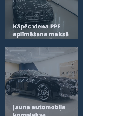
Kāpēc viena PPF
aplīmēšana maksā
2800€, bet cita 4500€:
kas slēpjas zem
caurspīdīgas plēves
Jauna automobiļa
kompleksa