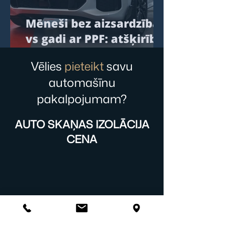
Mēneši bez aizsardzības
vs gadi ar PPF: atšķirība,
kuru nevar ignorēt
Vēlies
pieteikt
savu
automašīnu
pakalpojumam?
AUTO SKAŅAS IZOLĀCIJA
CENA