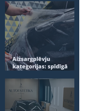
Aizsargplēvju
kategorijas: spīdīgā
(caurspīdīgā), matētā
un krāsainā