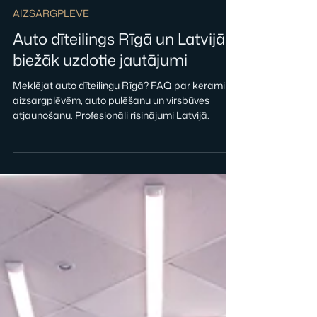
AUTOESTETIKA
5. janv.
AIZSARGPLEVE
Auto dīteilings Rīgā un Latvijā:
biežāk uzdotie jautājumi
Meklējat auto dīteilingu Rīgā? FAQ par keramiku,
aizsargplēvēm, auto pulēšanu un virsbūves
atjaunošanu. Profesionāli risinājumi Latvijā.