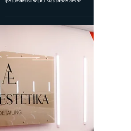
AIZSARGPLEVE
Automobilis kā patēriņa
priekšmets — dārgs maldīgs
priekšstats: auto aplīmēšana ar
aizsargplēvi
Mūsu darba mērķis nav “auto aplīmēšana ar
aizsargplēvi”. Mūsu mērķis ir radīt mierīgu
īpašumtiesību sajūtu. Mēs strādājam ar
klientiem, kuri: nevēlas iedziļināties tehnoloģijās,
nav gatavi kompromisiem, novērtē precizitāti,
izpildes meistarību un prognozējamu rezultātu.