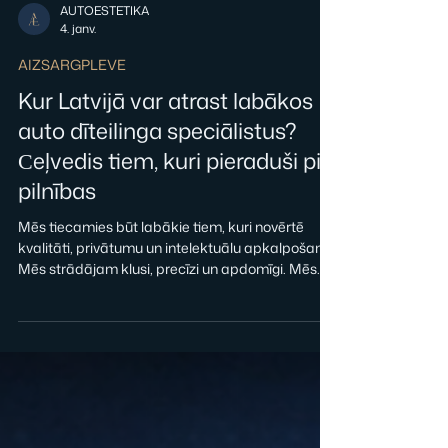
AUTOESTETIKA
4. janv.
AIZSARGPLEVE
Kur Latvijā var atrast labākos
auto dīteilinga speciālistus?
Сeļvedis tiem, kuri pieraduši pie
pilnības
Mēs tiecamies būt labākie tiem, kuri novērtē
kvalitāti, privātumu un intelektuālu apkalpošanu.
Mēs strādājam klusi, precīzi un apdomīgi. Mēs
runājam ar klientiem vienā valodā. Mēs
saprotam, kas ir gaume, estētika un kāpēc tās
saglabāšana ir svarīga. Jūs saņemsiet: