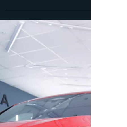
AUTOESTETIKA
2025. g. 7. dec.
AUTO PULESANA
Kāpēc Autoestetikā neeksistē
auto pulēšana divos
soļos/divās pakāpēs
Kāpēc Autoestetikā neeksistē auto pulēšana
divos soļos/divās pakāpēs