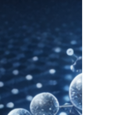
personisku pieeju, ekspertu darbu,
konfidencialitāti, nevainojamu rezultātu,
ilgtermiņa kopšanas stratēģiju.