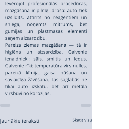
Ievērojot profesionālās procedūras, 
mazgāšana ir pilnīgi droša: auto tiek 
uzsildīts, attīrīts no reaģentiem un 
sniega, noņemts mitrums, bet 
gumijas un plastmasas elementi 
saņem aizsardzību.
Pareiza ziemas mazgāšana — tā ir 
higiēna un aizsardzība. Galvenie 
ienaidnieki: sāls, smiltis un ledus. 
Galvenie rīki: temperatūra virs nulles, 
pareizā ķīmija, gaisa pūšana un 
savlaicīga žāvēšana. Tas saglabās ne 
tikai auto izskatu, bet arī metāla 
virsbūvi no korozijas.
Jaunākie ieraksti
Skatīt visu