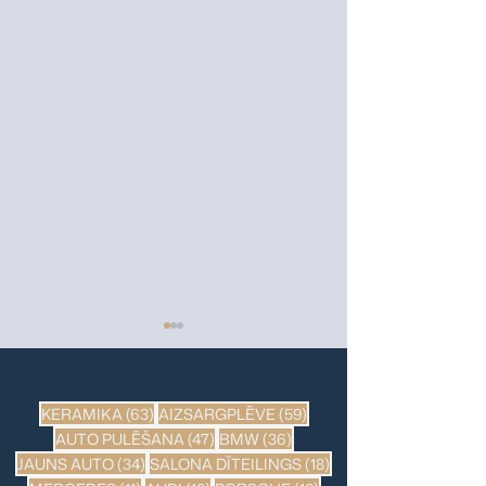
63 ieraksti
59 ieraksti
KERAMIKA
(63)
AIZSARGPLĒVE
(59)
47 ieraksti
36 ieraksti
AUTO PULĒŠANA
(47)
BMW
(36)
34 ieraksti
18 ieraksti
JAUNS AUTO
(34)
SALONA DĪTEILINGS
(18)