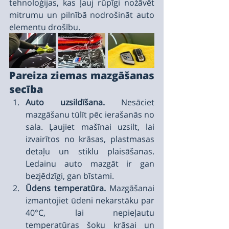
tehnoloģijas, kas ļauj rūpīgi nožāvēt 
mitrumu un pilnībā nodrošināt auto 
elementu drošību.
Pareiza ziemas mazgāšanas 
secība
Auto uzsildīšana.
 Nesāciet 
mazgāšanu tūlīt pēc ierašanās no 
sala. Ļaujiet mašīnai uzsilt, lai 
izvairītos no krāsas, plastmasas 
detaļu un stiklu plaisāšanas. 
Ledainu auto mazgāt ir gan 
bezjēdzīgi, gan bīstami.
Ūdens temperatūra.
 Mazgāšanai 
izmantojiet ūdeni nekarstāku par 
40°С, lai nepieļautu 
temperatūras šoku krāsai un 