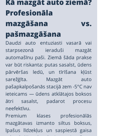
Kā mazgāt auto ziemā? 
Profesionāla 
mazgāšana vs. 
pašmazgāšana
Daudzi auto entuziasti vasarā vai 
starpsezonā ieraduši mazgāt 
automašīnu paši. Ziemā šāda prakse 
var būt riskanta: putas sasalst, ūdens 
pārvēršas ledū, un tīrīšana kļūst 
sarežģīta. Mazgāt auto 
pašapkalpošanās stacijā zem -5°С nav 
ieteicams — ūdens atklātajos boksos 
ātri sasalst, padarot procesu 
neefektīvu.
Premium klases profesionālās 
mazgātavas izmanto siltus boksus, 
īpašus līdzekļus un saspiestā gaisa 