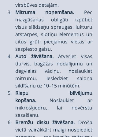
virsbūves detaļām.
Mitruma noņemšana.
 Pēc 
mazgāšanas obligāti izpūtiet 
visus slēdzeņu spraugas, lukturu 
atstarpes, slotiņu elementus un 
citus grūti pieejamus vietas ar 
saspiesto gaisu.
Auto žāvēšana.
 Atveriet visas 
durvis, bagāžas nodalījumu un 
degvielas vāciņu, noslaukiet 
mitrumu. Ieslēdziet salonā 
sildīšanu uz 10–15 minūtēm.
Riepu blīvējumu 
kopšana.
 Noslaukiet ar 
mikrošķiedru, lai novērstu 
sasalšanu.
Bremžu disku žāvēšana.
 Drošā 
vietā vairākkārt maigi nospiediet 
bremzes — tas iztvaiko mitrumu 