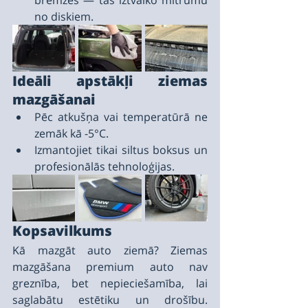
no diskiem.
Ideāli apstākļi ziemas 
mazgāšanai
Pēc atkušņa vai temperatūrā ne 
zemāk kā -5°С.
Izmantojiet tikai siltus boksus un 
profesionālās tehnoloģijas.
Kopsavilkums
Kā mazgāt auto ziemā? Ziemas 
mazgāšana premium auto nav 
greznība, bet nepieciešamība, lai 
saglabātu estētiku un drošību. 