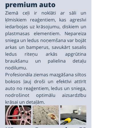
premium auto
Ziemā ceļi ir noklāti ar sāli un 
ķīmiskiem reaģentiem, kas agresīvi 
iedarbojas uz krāsojumu, diskiem un 
plastmasas elementiem. Nepareiza 
sniega un ledus noņemšana var bojāt 
arkas un bamperus, savukārt sasalis 
ledus riteņu arkās apgrūtina 
braukšanu un palielina detaļu 
nodilumu.
Profesionāla ziemas mazgāšana siltos 
boksos ļauj droši un efektīvi attīrīt 
auto no reaģentiem, ledus un sniega, 
nodrošinot optimālu aizsardzību 
krāsai un detaļām.