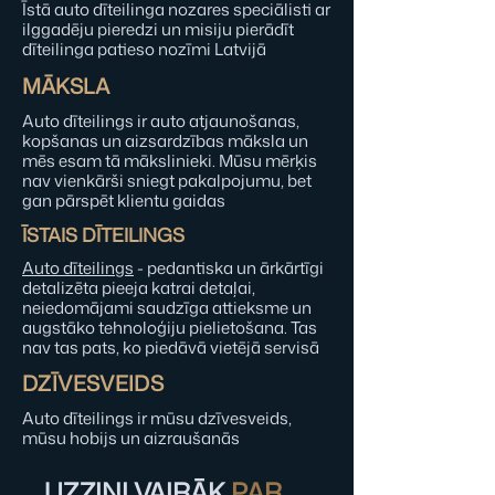
Īstā auto dīteilinga nozares speciālisti ar
ilggadēju pieredzi un misiju pierādīt
dīteilinga patieso nozīmi Latvijā
MĀKSLA
Auto dīteilings ir auto atjaunošanas,
kopšanas un aizsardzības māksla un
mēs esam tā mākslinieki. Mūsu mērķis
nav vienkārši sniegt pakalpojumu, bet
gan pārspēt klientu gaidas
ĪSTAIS DĪTEILINGS
Auto dīteilings
- pedantiska un ārkārtīgi
detalizēta pieeja katrai detaļai,
neiedomājami saudzīga attieksme un
augstāko tehnoloģiju pielietošana. Tas
nav tas pats, ko piedāvā vietējā servisā
DZĪVESVEIDS
Auto dīteilings ir mūsu dzīvesveids,
mūsu hobijs un aizraušanās
UZZINI VAIRĀK
PAR