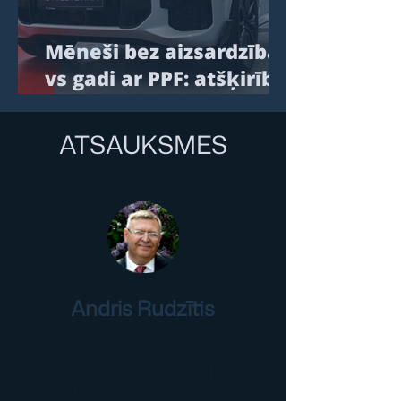
Mēneši bez aizsardzības
vs gadi ar PPF: atšķirība,
kuru nevar ignorēt
ATSAUKSMES
Andris Rudzītis
Ļoti atsaucīgi un laipni
puiši, ātri strādā, viss