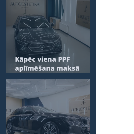
Kāpēc viena PPF
aplīmēšana maksā
2800€, bet cita 4500€:
kas slēpjas zem
caurspīdīgas plēves