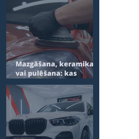
Mazgāšana, keramika
vai pulēšana: kas
patiesībā ietekmē
automobiļa izskatu
ilgtermiņā