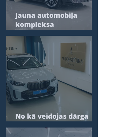
Jauna automobiļa
kompleksa
sagatavošana
pirmajiem
ekspluatācijas gadiem
No kā veidojas dārga
automobiļa sajūta