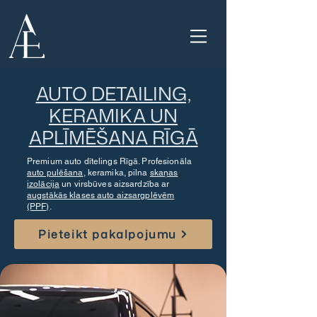
AUTO DETAILING,
KERAMIKA UN
APLĪMĒŠANA RĪGĀ​
Premium auto dītelings Rīgā. Profesionāla
auto pulēšana
, keramika, pilna
skaņas
izolācija
un virsbūves aizsardzība ar
augstākās klases auto aizsargplēvēm
(PPF)
.
Pieteikt pakalpojumu