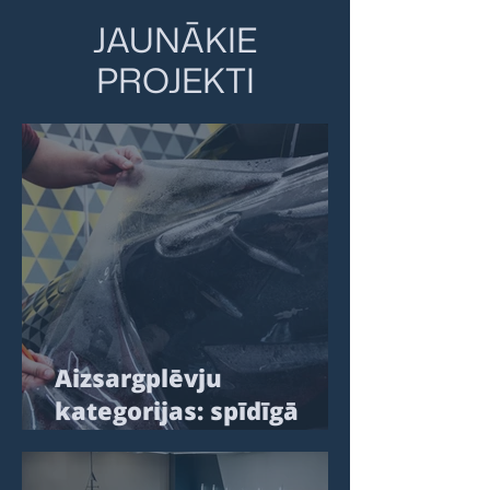
JAUNĀKIE
PROJEKTI
Aizsargplēvju
kategorijas: spīdīgā
(caurspīdīgā), matētā
un krāsainā