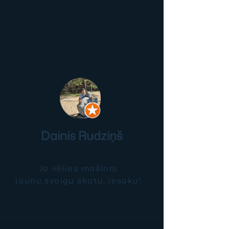
notiek laikā. 5*
Dainis Rudziņš
Ja vēlies mašīnai
jaunu,svaigu skatu, iesaku!