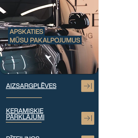
I
APSKATIES
I
MŪSU PAKALPOJUMUS
AIZSARGPLĒVES
KERAMISKIE
PĀRKLĀJUMI