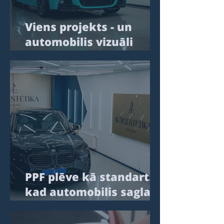
Viens projekts - un
automobilis vizuāli
kļuva par paaudzi
svaigāks
PPF plēve kā standarts:
kad automobilis saglabā
līmeni, nevis vienkārši
“paliek kā ir”