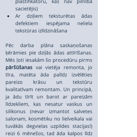
plastifikatoru, kas nav pilnībā 
sacietējis)
Ar dziļiem teksturētas ādas 
defektiem iespējama neliela 
tekstūras izlīdzināšana
Pēc darba plāna saskaņošanas 
ķērāmies pie dziļās ādas attīrīšanas. 
Mēs ļoti iesakām šo procedūru pirms 
pāršūšanas
 vai vietēja remonta, jo 
tīra, matēta āda palīdz izvēlēties 
pareizo krāsu un tekstūru 
kvalitatīvam remontam. Un principā, 
ja ādu tīrīt un barot ar pareizām 
līdzekliem, kas nesatur vaskus un 
silikonus (nevar izmantot salvetes 
salonam, kosmētiku no lielveikala vai 
tuvākās degvielas uzpildes stacijas!) 
reizi 6 mēnešos, tad āda kalpos līdz 