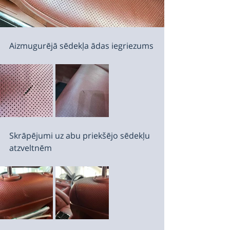
Aizmugurējā sēdekļa ādas iegriezums
Skrāpējumi uz abu priekšējo sēdekļu 
atzveltnēm