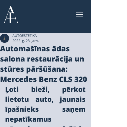
AUTOESTETIKA
2022. g. 23. janv.
Automašīnas ādas
salona restaurācija un
stūres pāršūšana:
Mercedes Benz CLS 320
Ļoti bieži, pērkot 
lietotu auto, jaunais 
īpašnieks saņem 
nepatīkamus 