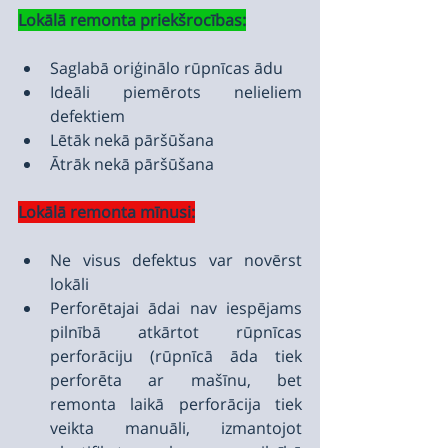
Lokālā remonta priekšrocības:
Saglabā oriģinālo rūpnīcas ādu
Ideāli piemērots nelieliem 
defektiem
Lētāk nekā pāršūšana
Ātrāk nekā pāršūšana
Lokālā remonta mīnusi:
Ne visus defektus var novērst 
lokāli
Perforētajai ādai nav iespējams 
pilnībā atkārtot rūpnīcas 
perforāciju (rūpnīcā āda tiek 
perforēta ar mašīnu, bet 
remonta laikā perforācija tiek 
veikta manuāli, izmantojot 