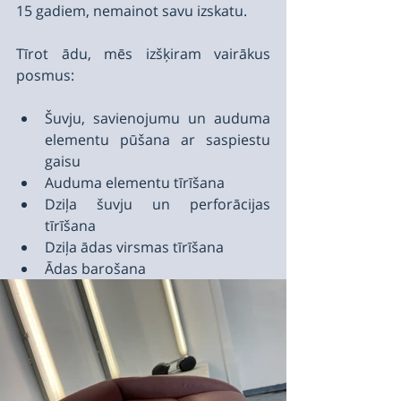
15 gadiem, nemainot savu izskatu.
Tīrot ādu, mēs izšķiram vairākus 
posmus:
Šuvju, savienojumu un auduma 
elementu pūšana ar saspiestu 
gaisu
Auduma elementu tīrīšana
Dziļa šuvju un perforācijas 
tīrīšana
Dziļa ādas virsmas tīrīšana
Ādas barošana