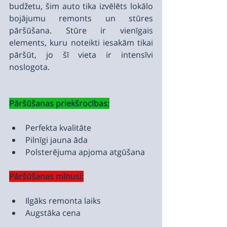
budžetu, šim auto tika izvēlēts lokālo 
bojājumu remonts un stūres 
pāršūšana. Stūre ir vienīgais 
elements, kuru noteikti iesakām tikai 
pāršūt, jo šī vieta ir intensīvi 
noslogota.
Pāršūšanas priekšrocības:
Perfekta kvalitāte
Pilnīgi jauna āda
Polsterējuma apjoma atgūšana
Pāršūšanas mīnusi:
Ilgāks remonta laiks
Augstāka cena