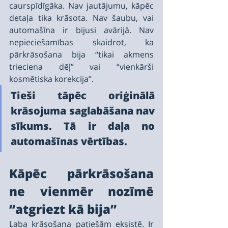
caurspīdīgāka. Nav jautājumu, kāpēc 
detaļa tika krāsota. Nav šaubu, vai 
automašīna ir bijusi avārijā. Nav 
nepieciešamības skaidrot, ka 
pārkrāsošana bija “tikai akmens 
trieciena dēļ” vai “vienkārši 
kosmētiska korekcija”.
Tieši tāpēc oriģinālā 
krāsojuma saglabāšana nav 
sīkums. Tā ir daļa no 
automašīnas vērtības.
Kāpēc pārkrāsošana 
ne vienmēr nozīmē 
“atgriezt kā bija”
Laba krāsošana patiešām eksistē. Ir 