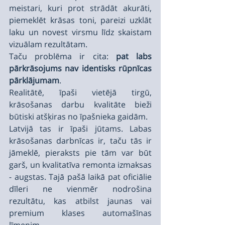
meistari, kuri prot strādāt akurāti, 
piemeklēt krāsas toni, pareizi uzklāt 
laku un novest virsmu līdz skaistam 
vizuālam rezultātam.
Taču problēma ir cita: 
pat labs 
pārkrāsojums nav identisks rūpnīcas 
pārklājumam
.
Realitātē, īpaši vietējā tirgū, 
krāsošanas darbu kvalitāte bieži 
būtiski atšķiras no īpašnieka gaidām.
Latvijā tas ir īpaši jūtams. Labas 
krāsošanas darbnīcas ir, taču tās ir 
jāmeklē, pieraksts pie tām var būt 
garš, un kvalitatīva remonta izmaksas 
- augstas. Tajā pašā laikā pat oficiālie 
dīleri ne vienmēr nodrošina 
rezultātu, kas atbilst jaunas vai 
premium klases automašīnas 