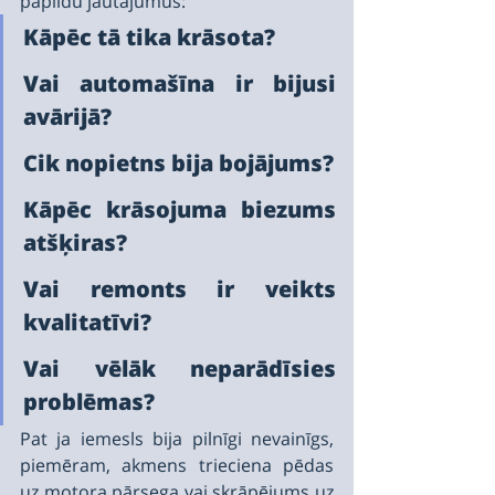
papildu jautājumus:
Kāpēc tā tika krāsota?
Vai automašīna ir bijusi 
avārijā?
Cik nopietns bija bojājums?
Kāpēc krāsojuma biezums 
atšķiras?
Vai remonts ir veikts 
kvalitatīvi?
Vai vēlāk neparādīsies 
problēmas?
Pat ja iemesls bija pilnīgi nevainīgs, 
piemēram, akmens trieciena pēdas 
uz motora pārsega vai skrāpējums uz 