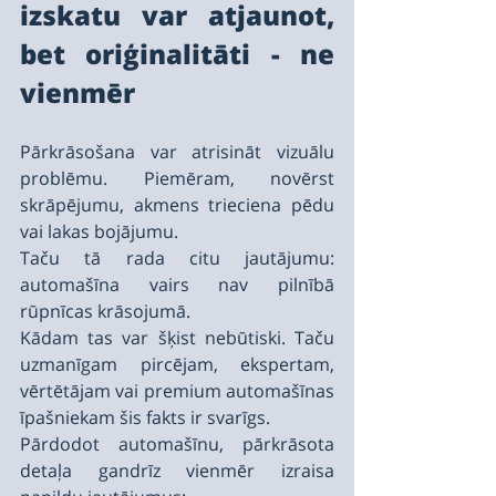
izskatu var atjaunot, 
bet oriģinalitāti - ne 
vienmēr
Pārkrāsošana var atrisināt vizuālu 
problēmu. Piemēram, novērst 
skrāpējumu, akmens trieciena pēdu 
vai lakas bojājumu.
Taču tā rada citu jautājumu: 
automašīna vairs nav pilnībā 
rūpnīcas krāsojumā.
Kādam tas var šķist nebūtiski. Taču 
uzmanīgam pircējam, ekspertam, 
vērtētājam vai premium automašīnas 
īpašniekam šis fakts ir svarīgs.
Pārdodot automašīnu, pārkrāsota 
detaļa gandrīz vienmēr izraisa 