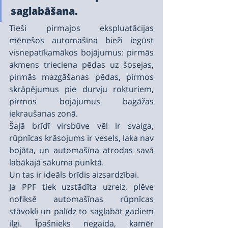
saglabāšana.
Tieši pirmajos ekspluatācijas 
mēnešos automašīna bieži iegūst 
visnepatīkamākos bojājumus: pirmās 
akmens trieciena pēdas uz šosejas, 
pirmās mazgāšanas pēdas, pirmos 
skrāpējumus pie durvju rokturiem, 
pirmos bojājumus bagāžas 
iekraušanas zonā.
Šajā brīdī virsbūve vēl ir svaiga, 
rūpnīcas krāsojums ir vesels, laka nav 
bojāta, un automašīna atrodas savā 
labākajā sākuma punktā.
Un tas ir ideāls brīdis aizsardzībai.
Ja PPF tiek uzstādīta uzreiz, plēve 
nofiksē automašīnas rūpnīcas 
stāvokli un palīdz to saglabāt gadiem 
ilgi. Īpašnieks negaida, kamēr 