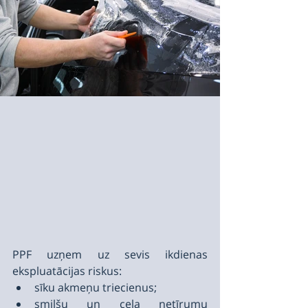
PPF uzņem uz sevis ikdienas 
ekspluatācijas riskus:
sīku akmeņu triecienus;
smilšu un ceļa netīrumu 