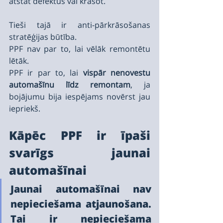
atstāt defektus vai krāsot.
Tieši tajā ir anti-pārkrāsošanas 
stratēģijas būtība.
PPF nav par to, lai vēlāk remontētu 
lētāk.
PPF ir par to, lai 
vispār nenovestu 
automašīnu līdz remontam
, ja 
bojājumu bija iespējams novērst jau 
iepriekš.
Kāpēc PPF ir īpaši 
svarīgs jaunai 
automašīnai
Jaunai automašīnai nav 
nepieciešama atjaunošana. 
Tai ir nepieciešama 