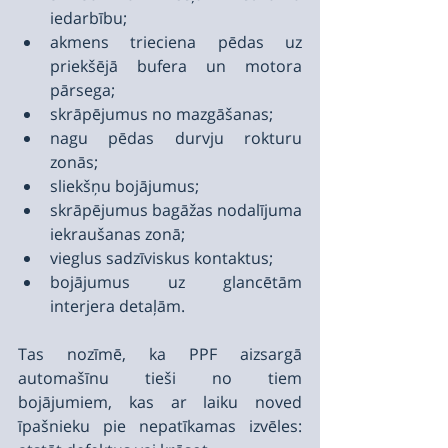
iedarbību;
akmens trieciena pēdas uz 
priekšējā bufera un motora 
pārsega;
skrāpējumus no mazgāšanas;
nagu pēdas durvju rokturu 
zonās;
sliekšņu bojājumus;
skrāpējumus bagāžas nodalījuma 
iekraušanas zonā;
vieglus sadzīviskus kontaktus;
bojājumus uz glancētām 
interjera detaļām.
Tas nozīmē, ka PPF aizsargā 
automašīnu tieši no tiem 
bojājumiem, kas ar laiku noved 
īpašnieku pie nepatīkamas izvēles: 