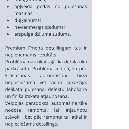
apļveida pēdas no pulēšanas 
mašīnas;
duļķainums;
nevienmērīgs spīdums;
atspulga dziļuma zudums.
Premium līmeņa detailingam tas ir 
nepieņemams rezultāts.
Problēma nav tikai tajā, ka detaļa tika 
pārkrāsota. Problēma ir tajā, ka pēc 
krāsošanas automašīnai bieži 
nepieciešama vēl viena korekcija: 
delikāta pulēšana, defektu labošana 
un finiša izskata atjaunošana.
Veidojas paradokss: automašīna tika 
nodota remontā, lai atjaunotu 
stāvokli, bet pēc remonta tai atkal ir 
nepieciešams detailings.