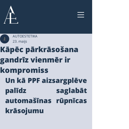
AUTOESTETIKA
23. maijs
Kāpēc pārkrāsošana
gandrīz vienmēr ir
kompromiss
Un kā PPF aizsargplēve 
palīdz saglabāt 
automašīnas rūpnīcas 
krāsojumu