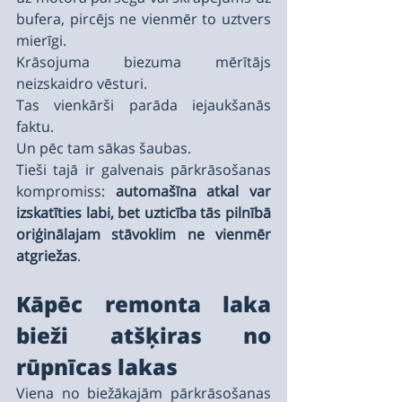
bufera, pircējs ne vienmēr to uztvers 
mierīgi.
Krāsojuma biezuma mērītājs 
neizskaidro vēsturi.
Tas vienkārši parāda iejaukšanās 
faktu.
Un pēc tam sākas šaubas.
Tieši tajā ir galvenais pārkrāsošanas 
kompromiss: 
automašīna atkal var 
izskatīties labi, bet uzticība tās pilnībā 
oriģinālajam stāvoklim ne vienmēr 
atgriežas
.
Kāpēc remonta laka 
bieži atšķiras no 
rūpnīcas lakas
Viena no biežākajām pārkrāsošanas 