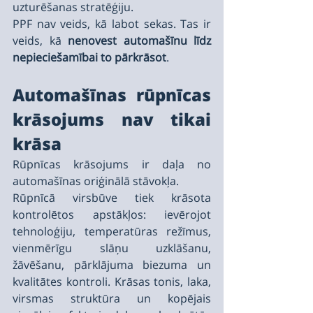
uzturēšanas stratēģiju.
PPF nav veids, kā labot sekas. Tas ir 
veids, kā 
nenovest automašīnu līdz 
nepieciešamībai to pārkrāsot
.
Automašīnas rūpnīcas 
krāsojums nav tikai 
krāsa
Rūpnīcas krāsojums ir daļa no 
automašīnas oriģinālā stāvokļa.
Rūpnīcā virsbūve tiek krāsota 
kontrolētos apstākļos: ievērojot 
tehnoloģiju, temperatūras režīmus, 
vienmērīgu slāņu uzklāšanu, 
žāvēšanu, pārklājuma biezuma un 
kvalitātes kontroli. Krāsas tonis, laka, 
virsmas struktūra un kopējais 