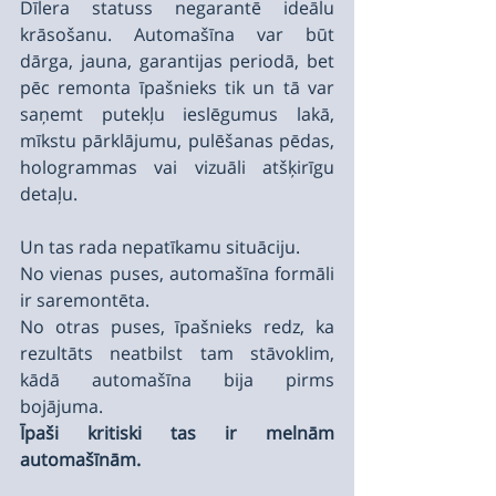
Dīlera statuss negarantē ideālu 
krāsošanu. Automašīna var būt 
dārga, jauna, garantijas periodā, bet 
pēc remonta īpašnieks tik un tā var 
saņemt putekļu ieslēgumus lakā, 
mīkstu pārklājumu, pulēšanas pēdas, 
hologrammas vai vizuāli atšķirīgu 
detaļu.
Un tas rada nepatīkamu situāciju.
No vienas puses, automašīna formāli 
ir saremontēta.
No otras puses, īpašnieks redz, ka 
rezultāts neatbilst tam stāvoklim, 
kādā automašīna bija pirms 
bojājuma.
Īpaši kritiski tas ir melnām 
automašīnām.