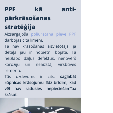
PPF kā anti-
pārkrāsošanas 
stratēģija
Aizsargājošā 
poliuretāna plēve PPF
darbojas citā līmenī.
Tā nav krāsošanas aizvietotājs, ja 
detaļa jau ir nopietni bojāta. Tā 
neizlabo dziļus defektus, nenovērš 
koroziju un neaizstāj virsbūves 
remontu.
Tās uzdevums ir cits: 
saglabāt 
rūpnīcas krāsojumu līdz brīdim, kad 
vēl nav radusies nepieciešamība 
krāsot
.