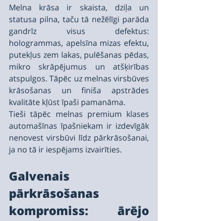
Melna krāsa ir skaista, dziļa un 
statusa pilna, taču tā nežēlīgi parāda 
gandrīz visus defektus: 
hologrammas, apelsīna mizas efektu, 
putekļus zem lakas, pulēšanas pēdas, 
mikro skrāpējumus un atšķirības 
atspulgos. Tāpēc uz melnas virsbūves 
krāsošanas un finiša apstrādes 
kvalitāte kļūst īpaši pamanāma.
Tieši tāpēc melnas premium klases 
automašīnas īpašniekam ir izdevīgāk 
nenovest virsbūvi līdz pārkrāsošanai, 
ja no tā ir iespējams izvairīties.
Galvenais 
pārkrāsošanas 
kompromiss: ārējo 