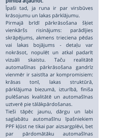
pilnībā atjaunot
.
Īpaši tad, ja runa ir par virsbūves 
krāsojumu un lakas pārklājumu.
Pirmajā brīdī pārkrāsošana šķiet 
vienkāršs risinājums: parādījies 
skrāpējums, akmens trieciena pēdas 
vai lakas bojājums - detaļu var 
nokrāsot, nopulēt un atkal padarīt 
vizuāli skaistu. Taču realitātē 
automašīnas pārkrāsošana gandrīz 
vienmēr ir saistīta ar kompromisiem: 
krāsas tonī, lakas struktūrā, 
pārklājuma biezumā, izturībā, finiša 
pulēšanas kvalitātē un automašīnas 
uztverē pie tālākpārdošanas.
Tieši tāpēc jaunu, dārgu un labi 
saglabātu automašīnu īpašniekiem 
PPF kļūst ne tikai par aizsargplēvi, bet 
par pārdomātāku automašīnas 