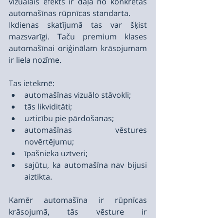
vizuālais efekts ir daļa no konkrētās 
automašīnas rūpnīcas standarta.
Ikdienas skatījumā tas var šķist 
mazsvarīgi. Taču premium klases 
automašīnai oriģinālam krāsojumam 
ir liela nozīme.
Tas ietekmē:
automašīnas vizuālo stāvokli;
tās likviditāti;
uzticību pie pārdošanas;
automašīnas vēstures 
novērtējumu;
īpašnieka uztveri;
sajūtu, ka automašīna nav bijusi 
aiztikta.
Kamēr automašīna ir rūpnīcas 
krāsojumā, tās vēsture ir 