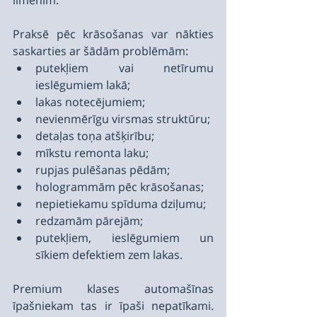
līmenim.
Praksē pēc krāsošanas var nākties 
saskarties ar šādām problēmām:
putekļiem vai netīrumu 
ieslēgumiem lakā;
lakas notecējumiem;
nevienmērīgu virsmas struktūru;
detaļas toņa atšķirību;
mīkstu remonta laku;
rupjas pulēšanas pēdām;
hologrammām pēc krāsošanas;
nepietiekamu spīduma dziļumu;
redzamām pārejām;
putekļiem, ieslēgumiem un 
sīkiem defektiem zem lakas.
Premium klases automašīnas 
īpašniekam tas ir īpaši nepatīkami. 