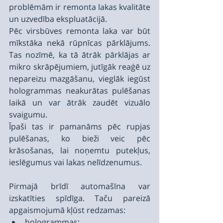
problēmām ir remonta lakas kvalitāte 
un uzvedība ekspluatācijā.
Pēc virsbūves remonta laka var būt 
mīkstāka nekā rūpnīcas pārklājums. 
Tas nozīmē, ka tā ātrāk pārklājas ar 
mikro skrāpējumiem, jutīgāk reaģē uz 
nepareizu mazgāšanu, vieglāk iegūst 
hologrammas neakurātas pulēšanas 
laikā un var ātrāk zaudēt vizuālo 
svaigumu.
Īpaši tas ir pamanāms pēc rupjas 
pulēšanas, ko bieži veic pēc 
krāsošanas, lai noņemtu putekļus, 
ieslēgumus vai lakas nelīdzenumus.
Pirmajā brīdī automašīna var 
izskatīties spīdīga. Taču pareizā 
apgaismojumā kļūst redzamas:
hologrammas;