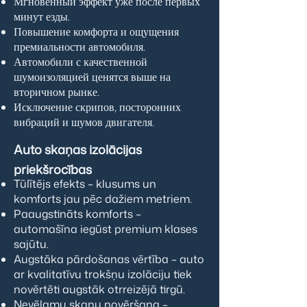
Мгновенный эффект уже после первых
минут езды.
Повышение комфорта и ощущения
премиальности автомобиля.
Автомобили с качественной
шумоизоляцией ценятся выше на
вторичном рынке.
Исключение скрипов, посторонних
вибраций и шумов двигателя.
Auto skaņas izolācijas
priekšrocības​​
Tūlītējs efekts – klusums un
komforts jau pēc dažiem metriem.
Paaugstināts komforts –
automašīna iegūst premium klases
sajūtu.
Augstāka pārdošanas vērtība – auto
ar kvalitatīvu trokšņu izolāciju tiek
novērtēti augstāk otrreizējā tirgū.
Nevēlamu skaņu novēršana –