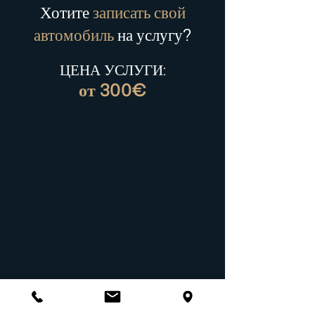
Хотите
записать свой
разница, которую
автомобиль
на услугу?
нельзя игнорировать
ЦЕНА УСЛУГИ:
от 300€