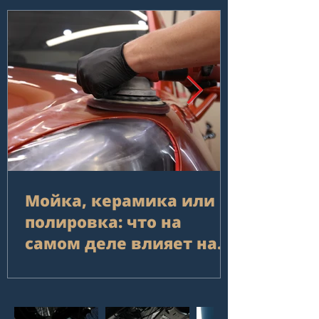
Мойка, керамика или
полировка: что на
самом деле влияет на
внешний вид
автомобиля в
долгосрочной