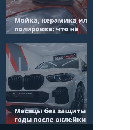
Мойка, керамика или
полировка: что на
самом деле влияет на
внешний вид
автомобиля в
долгосрочной
перспективе
Месяцы без защиты vs
годы после оклейки
автомобиля PPF: