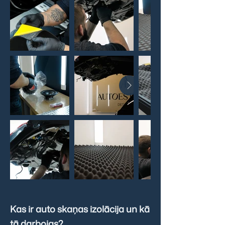
перспективе
Kas ir auto skaņas izolācija un kā
tā darbojas?