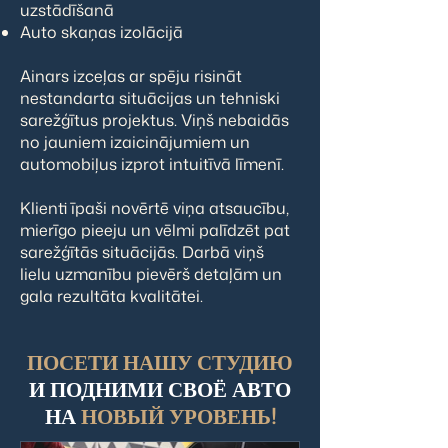
uzstādīšanā
Auto skaņas izolācijā
Ainars izceļas ar spēju risināt
nestandarta situācijas un tehniski
sarežģītus projektus. Viņš nebaidās
no jauniem izaicinājumiem un
automobiļus izprot intuitīvā līmenī.
Klienti īpaši novērtē viņa atsaucību,
mierīgo pieeju un vēlmi palīdzēt pat
sarežģītās situācijās. Darbā viņš
lielu uzmanību pievērš detaļām un
gala rezultāta kvalitātei.
ПОСЕТИ НАШУ СТУДИЮ
И ПОДНИМИ СВОЁ АВТО
НА
НОВЫЙ УРОВЕНЬ!