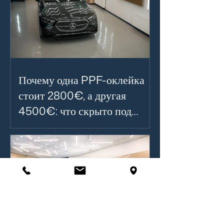
Почему одна PPF-оклейка
стоит 2800€, а другая
4500€: что скрыто под
прозрачной плёнкой