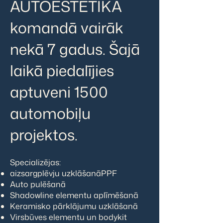
AUTOESTETIKA
komandā vairāk
nekā 7 gadus. Šajā
laikā piedalījies
aptuveni 1500
automobiļu
projektos.
Specializējas:
aizsargplēvju uzklāšanāPPF
Auto pulēšanā
Shadowline elementu aplīmēšanā
Keramisko pārklājumu uzklāšanā
Virsbūves elementu un bodykit