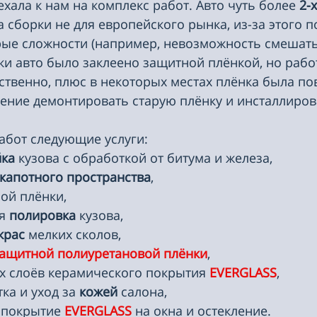
ехала к нам на комплекс работ. Авто чуть более
 2-х
 сборки не для европейского рынка, из-за этого п
ые сложности (например, невозможность смешать 
пки авто было заклеено защитной плёнкой, но рабо
твенно, плюс в некоторых местах плёнка была по
ение демонтировать старую плёнку и инсталлиров
абот следующие услуги:
ка 
кузова с обработкой от битума и железа,
капотного пространства
,
рой плёнки,
я 
полировка 
кузова,
крас 
мелких сколов,
защитной полиуретановой плёнки
,
х слоёв керамического покрытия 
EVERGLASS
,
ка и уход за 
кожей 
салона,
 покрытие 
EVERGLASS 
на окна и остекление.