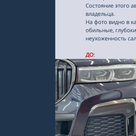
Состояние этого а
владельца.
На фото видно в к
обильные, глубоки
неухоженность сал
ДО
: