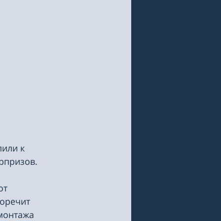
или к 
рпризов.
от 
оречит 
монтажа 