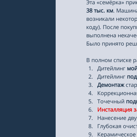
Эта «семёрка» при
38 тыс. км
. Машина
возникали некотор
коду). После поку
выполнена некачес
Было принято реш
В полном списке р
Дитейлинг 
мой
Дитейлинг 
под
Демонтаж 
ста
Коррекционна
Точечный 
под
Инсталляция 
Нанесение дву
Глубокая очист
Керамическое