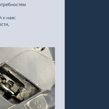
отребностям 
 к нам: 
сти, 