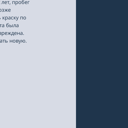
 лет, пробег 
озже 
краску по 
та была 
вреждена. 
ать новую. 